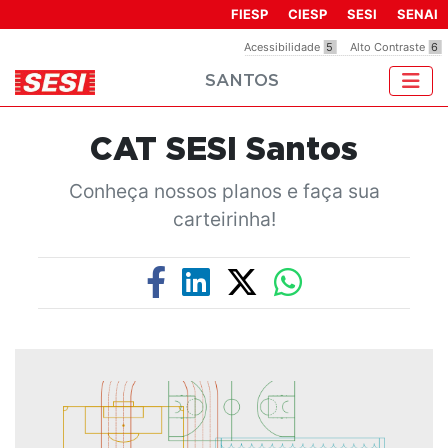
Observação:
FIESP
CIESP
SESI
SENAI
este
Acessibilidade
5
Alto Contraste
6
site
SANTOS
inclui
um
sistema
CAT SESI Santos
de
acessibilidade.
Conheça nossos planos e faça sua
carteirinha!