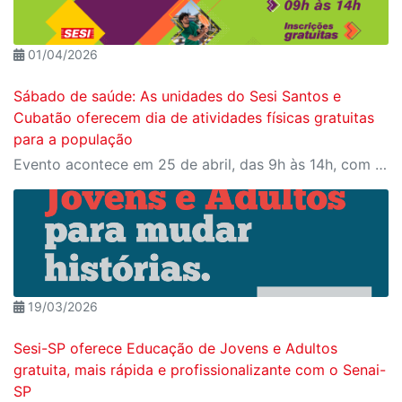
01/04/2026
Sábado de saúde: As unidades do Sesi Santos e
Cubatão oferecem dia de atividades físicas gratuitas
para a população
Evento acontece em 25 de abril, das 9h às 14h, com programação para todas as idades Cubatão
19/03/2026
Sesi-SP oferece Educação de Jovens e Adultos
gratuita, mais rápida e profissionalizante com o Senai-
SP