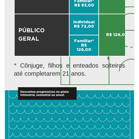
Familiar*
R$ 83,00
Individual
R$ 72,00
PÚBLICO
R$ 126,00
GERAL
Familiar*
R$
126,00
* Cônjuge, filhos e enteados solteiros
até completarem 21 anos.