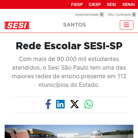
Observação:
FIESP
CIESP
SESI
SENAI
este
Acessibilidade
5
Alto Contraste
6
site
SANTOS
inclui
um
sistema
Rede Escolar SESI-SP
de
acessibilidade.
Com mais de 90.000 mil estudantes
atendidos, o Sesi São Paulo tem uma das
maiores redes de ensino presente em 112
municípios do Estado.