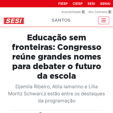
Observação:
FIESP
CIESP
SESI
SENAI
este
Acessibilidade
5
Alto Contraste
6
site
SANTOS
inclui
um
sistema
Educação sem
de
acessibilidade.
fronteiras: Congresso
reúne grandes nomes
para debater o futuro
da escola
Djamila Ribeiro, Atila Iamarino e Lilia
Moritz Schwarcz estão entre os destaques
da programação