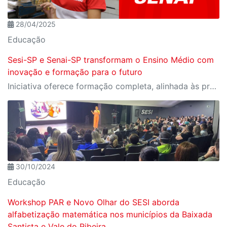
28/04/2025
Educação
Sesi-SP e Senai-SP transformam o Ensino Médio com
inovação e formação para o futuro
Iniciativa oferece formação completa, alinhada às profissões do futuro e aos desafios da nova indústria.
30/10/2024
Educação
Workshop PAR e Novo Olhar do SESI aborda
alfabetização matemática nos municípios da Baixada
Santista e Vale do Ribeira