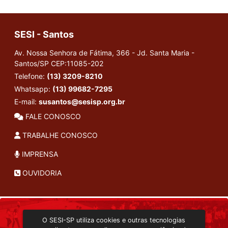
SESI - Santos
Av. Nossa Senhora de Fátima, 366 - Jd. Santa Maria -
Santos/SP
CEP:11085-202
Telefone:
(13) 3209-8210
Whatsapp:
(13) 99682-7295
E-mail:
susantos@sesisp.org.br
FALE CONOSCO
TRABALHE CONOSCO
IMPRENSA
OUVIDORIA
INSTITUCIONAL
O SESI-SP utiliza cookies e outras tecnologias
TRANSMISSÃO ON-LINE