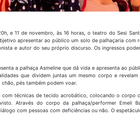
0h, e 11 de novembro, às 16 horas, o teatro do Sesi Sant
etivo apresentar ao público um solo de palhaçaria com r
onista e autor do seu próprio discurso. Os ingressos pod
enta a palhaça Asmeline que dá vida e apresenta ao públ
alidades que dividem juntas um mesmo corpo e revelam
o chão, pés também podem voar.
com técnicas de tecido acrobático, colocando o corpo 
isto. Através do corpo da palhaça/performer Emeli Ba
 diálogo com pessoas com deficiências ou não. O espetácu