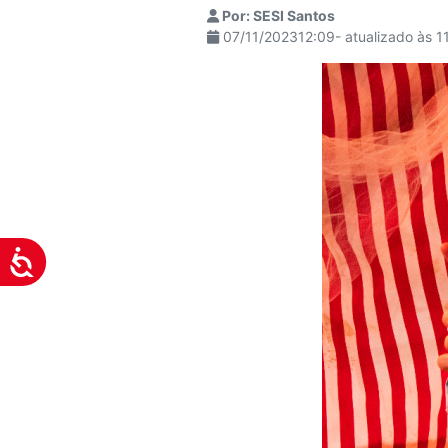
Por: SESI Santos
visuais
07/11/202312:09- atualizado às 1
que
usam
um
leitor
de
tela;
Pressione
Control-
F10
Acessibilidade
para
abrir
um
menu
de
acessibilidade.