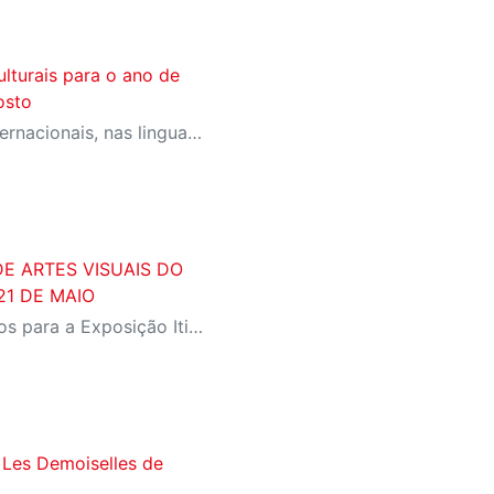
ulturais para o ano de
osto
Artistas de todo Brasil e internacionais, nas linguagens de Artes Cênicas, Artes Visuais e Música, podem encaminhar suas propostas para a programação do Centro Cultural Fiesp e para as unidades do SESI pelo Estado.
DE ARTES VISUAIS DO
21 DE MAIO
A seleção retoma os projetos para a Exposição Itinerante, os trabalhos de Ocupação Artística preveem retoques para maior tempo de duração, e as obras para a Galeria de Arte Digital, na Av. Paulista, possibilitam estreias individuais e participação em mostra de acervo.
 Les Demoiselles de