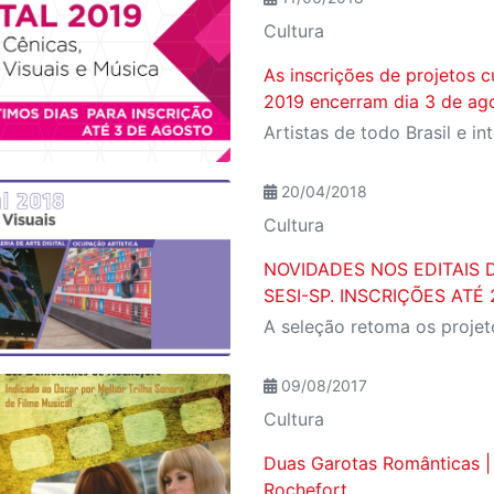
Cultura
As inscrições de projetos c
2019 encerram dia 3 de ag
20/04/2018
Cultura
NOVIDADES NOS EDITAIS 
SESI-SP. INSCRIÇÕES ATÉ 
09/08/2017
Cultura
Duas Garotas Românticas |
Rochefort