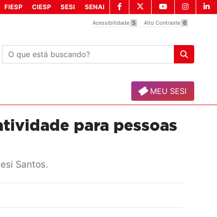
FIESP
CIESP
SESI
SENAI
Acessibilidade
5
Alto Contraste
6
MEU SESI
atividade para pessoas
Sesi Santos.