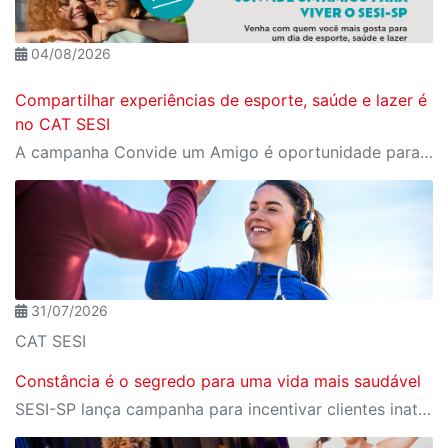
04/08/2026
Compartilhar experiências de esporte, saúde e lazer é
no CAT SESI
A campanha Convide um Amigo é oportunidade para reunir amigos para aproveitar juntos toda estrutura da unidade SESI-SP mais próxima. Os benefícios para clientes e convidados estão no regulamento.
31/07/2026
CAT SESI
Constância é o segredo para uma vida mais saudável
SESI-SP lança campanha para incentivar clientes inativos a retomarem a prática de atividades físicas, esporte e lazer com benefícios exclusivos