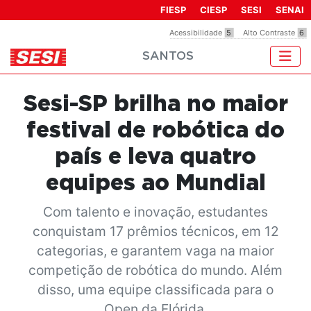
Observação:
FIESP
CIESP
SESI
SENAI
este
Acessibilidade
5
Alto Contraste
6
site
SANTOS
inclui
um
sistema
Sesi-SP brilha no maior
de
acessibilidade.
festival de robótica do
país e leva quatro
equipes ao Mundial
Com talento e inovação, estudantes
conquistam 17 prêmios técnicos, em 12
categorias, e garantem vaga na maior
competição de robótica do mundo. Além
disso, uma equipe classificada para o
Open da Flórida.