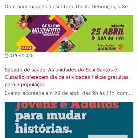
Com homenagens à escritora Thalita Rebouças, a Semana do Livro e da Biblioteca promove criatividade, produção autoral e diferentes formas de expressão entre estudantes da Educação Infantil à EJA
01/04/2026
Sábado de saúde: As unidades do Sesi Santos e
Cubatão oferecem dia de atividades físicas gratuitas
para a população
Evento acontece em 25 de abril, das 9h às 14h, com programação para todas as idades Cubatão