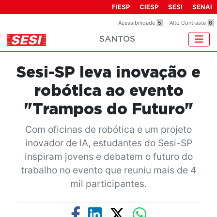
Observação:
FIESP
CIESP
SESI
SENAI
este
Acessibilidade
5
Alto Contraste
6
site
SANTOS
inclui
um
sistema
Sesi-SP leva inovação e
de
acessibilidade.
robótica ao evento
"Trampos do Futuro"
Com oficinas de robótica e um projeto
inovador de IA, estudantes do Sesi-SP
inspiram jovens e debatem o futuro do
trabalho no evento que reuniu mais de 4
mil participantes.