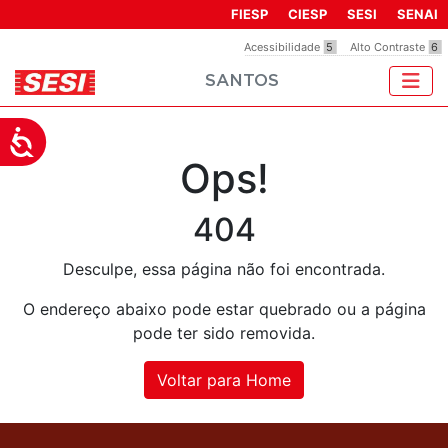
Observação:
FIESP
CIESP
SESI
SENAI
este
Acessibilidade
5
Alto Contraste
6
site
SANTOS
inclui
um
sistema
Acessibilidade
de
Ops!
acessibilidade.
404
Desculpe, essa página não foi encontrada.
O endereço abaixo pode estar quebrado ou a página
pode ter sido removida.
Voltar para Home