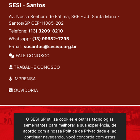
SESI - Santos
Av. Nossa Senhora de Fátima, 366 - Jd. Santa Maria -
Santos/SP
CEP:11085-202
Telefone:
(13) 3209-8210
Whatsapp:
(13) 99682-7295
E-mail:
susantos@sesisp.org.br
FALE CONOSCO
TRABALHE CONOSCO
IMPRENSA
OUVIDORIA
INSTITUCIONAL
O SESI-SP utiliza cookies e outras tecnologias
TRANSMISSÃO ON-LINE
semelhantes para melhorar a sua experiência, de
EDITORA SESI-SP
acordo com a nossa
Política de Privacidade
e, ao
CONSULTA AO ACERVO
continuar navegando, você concorda com estas