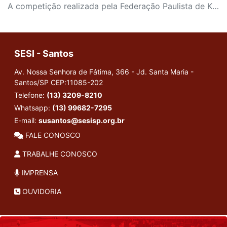
A competição realizada pela Federação Paulista de Karate contou com mais de 1.600 atletas
SESI - Santos
Av. Nossa Senhora de Fátima, 366 - Jd. Santa Maria -
Santos/SP
CEP:11085-202
Telefone:
(13) 3209-8210
Whatsapp:
(13) 99682-7295
E-mail:
susantos@sesisp.org.br
FALE CONOSCO
TRABALHE CONOSCO
IMPRENSA
OUVIDORIA