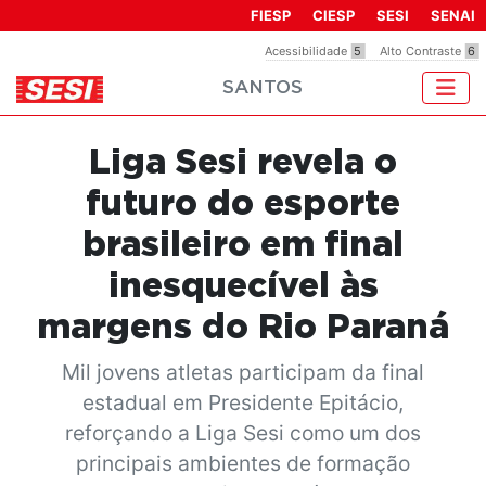
Observação:
FIESP
CIESP
SESI
SENAI
este
Acessibilidade
5
Alto Contraste
6
site
SANTOS
inclui
um
sistema
Liga Sesi revela o
de
acessibilidade.
futuro do esporte
brasileiro em final
inesquecível às
margens do Rio Paraná
Mil jovens atletas participam da final
estadual em Presidente Epitácio,
reforçando a Liga Sesi como um dos
principais ambientes de formação