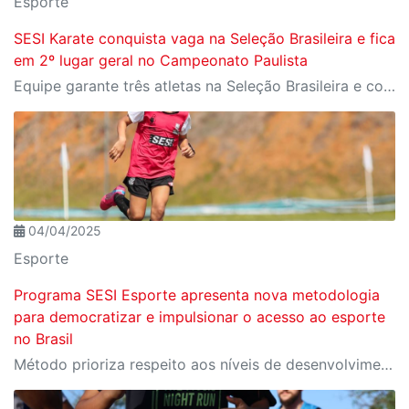
Esporte
SESI Karate conquista vaga na Seleção Brasileira e fica
em 2º lugar geral no Campeonato Paulista
Equipe garante três atletas na Seleção Brasileira e conquista 29 medalhas no Paulista, ficando a uma do título estadual
04/04/2025
Esporte
Programa SESI Esporte apresenta nova metodologia
para democratizar e impulsionar o acesso ao esporte
no Brasil
Método prioriza respeito aos níveis de desenvolvimento esportivo de cada aluno ou atleta, garantindo uma evolução gradual e saudável na formação de novos talentos, até chegar ao alto rendimento