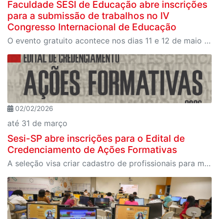
Faculdade SESI de Educação abre inscrições
para a submissão de trabalhos no IV
Congresso Internacional de Educação
O evento gratuito acontece nos dias 11 e 12 de maio e reunirá especialistas em torno do tema “Educação que Transforma”. As vagas para participação presencial são limitadas, e a submissão de trabalhos pode ser feita até 31 de março
02/02/2026
até 31 de março
Sesi-SP abre inscrições para o Edital de
Credenciamento de Ações Formativas
A seleção visa criar cadastro de profissionais para ministrar oficinas, palestras, workshops e outras atividades formativas em unidades do Sesi-SP em todo o estado