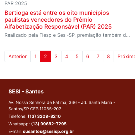
PAR 2025
Bertioga está entre os oito municípios
paulistas vencedores do Prêmio
Alfabetização Responsável (PAR) 2025
Realizado pela Fiesp e Sesi-SP, premiação também destacou Miracatu e Ilha Comprida entre os municípios que mais avançaram nos índices de alfabetização do estado
Anterior
1
2
3
4
5
6
7
8
Próxim
SESI - Santos
Av. Nossa Senhora de Fátima, 366 - Jd. Santa Maria -
Santos/SP
CEP:11085-202
Telefone:
(13) 3209-8210
Whatsapp:
(13) 99682-7295
E-mail:
susantos@sesisp.org.br