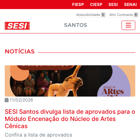
Observação:
FIESP
CIESP
SESI
SENAI
este
Acessibilidade
5
Alto Contraste
6
site
SANTOS
inclui
um
sistema
de
NOTÍCIAS
acessibilidade.
11/02/2026
SESI Santos divulga lista de aprovados para o
Módulo Encenação do Núcleo de Artes
Cênicas
Confira a lista de aprovados