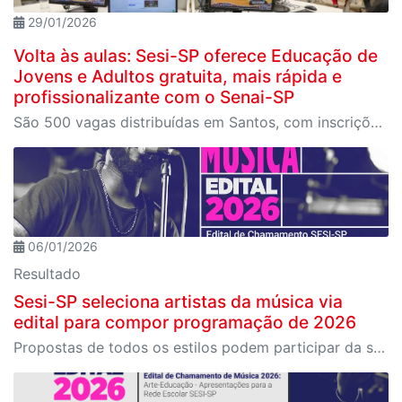
29/01/2026
Volta às aulas: Sesi-SP oferece Educação de
Jovens e Adultos gratuita, mais rápida e
profissionalizante com o Senai-SP
São 500 vagas distribuídas em Santos, com inscrições abertas até 8 de fevereiro no site do SESI-SP. As aulas iniciam em 9 de fevereiro.
06/01/2026
Resultado
Sesi-SP seleciona artistas da música via
edital para compor programação de 2026
Propostas de todos os estilos podem participar da seleção que formará a programação musical do SESI-SP em 2026 por todo o Estado