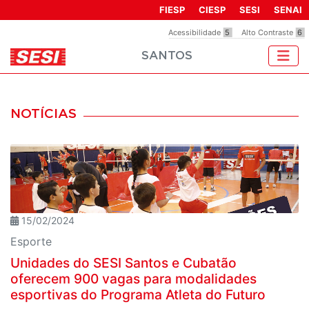
Observação:
FIESP
CIESP
SESI
SENAI
este
Acessibilidade
5
Alto Contraste
6
site
SANTOS
inclui
um
sistema
de
NOTÍCIAS
acessibilidade.
15/02/2024
Esporte
Unidades do SESI Santos e Cubatão
oferecem 900 vagas para modalidades
esportivas do Programa Atleta do Futuro