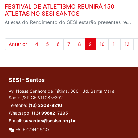
FESTIVAL DE ATLETISMO REUNIRÁ 150
ATLETAS NO SESI SANTOS
Atletas do Rendimento do SESI estarão presentes realizando Pedagogia do Exemplo com as crianças
Anterior
4
5
6
7
8
9
10
11
12
SESI - Santos
Av. Nossa Senhora de Fátima, 366 - Jd. Santa Maria -
Santos/SP
CEP:11085-202
Telefone:
(13) 3209-8210
Whatsapp:
(13) 99682-7295
E-mail:
susantos@sesisp.org.br
FALE CONOSCO